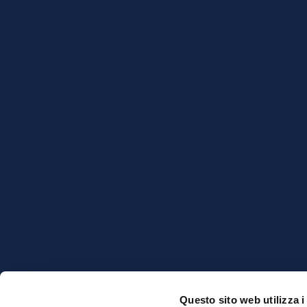
Unisc
Fisio
Neuro
l’XI I
Conf
Questo sito web utilizza i